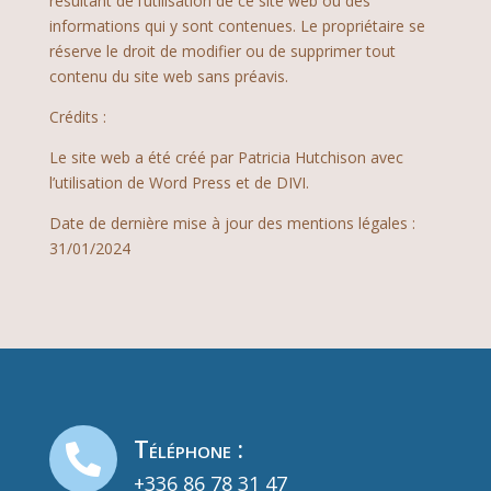
résultant de l’utilisation de ce site web ou des
informations qui y sont contenues. Le propriétaire se
réserve le droit de modifier ou de supprimer tout
contenu du site web sans préavis.
Crédits :
Le site web a été créé par Patricia Hutchison avec
l’utilisation de Word Press et de DIVI.
Date de dernière mise à jour des mentions légales :
31/01/2024
Téléphone :

+336 86 78 31 47