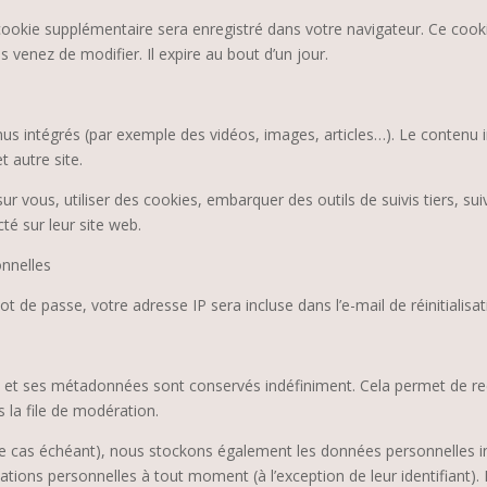
 cookie supplémentaire sera enregistré dans votre navigateur. Ce coo
s venez de modifier. Il expire au bout d’un jour.
enus intégrés (par exemple des vidéos, images, articles…). Le contenu 
t autre site.
r vous, utiliser des cookies, embarquer des outils de suivis tiers, su
é sur leur site web.
onnelles
t de passe, votre adresse IP sera incluse dans l’e-mail de réinitialisat
e et ses métadonnées sont conservés indéfiniment. Cela permet de r
 la file de modération.
 (le cas échéant), nous stockons également les données personnelles i
tions personnelles à tout moment (à l’exception de leur identifiant). 